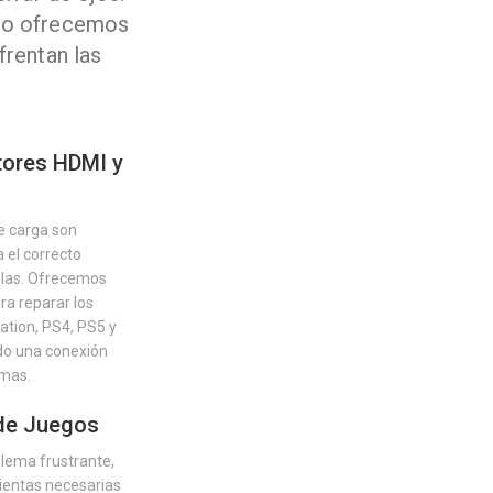
eso ofrecemos
rentan las
tores HDMI y
e carga son
 el correcto
olas. Ofrecemos
ra reparar los
ation, PS4, PS5 y
do una conexión
emas.
 de Juegos
blema frustrante,
mientas necesarias