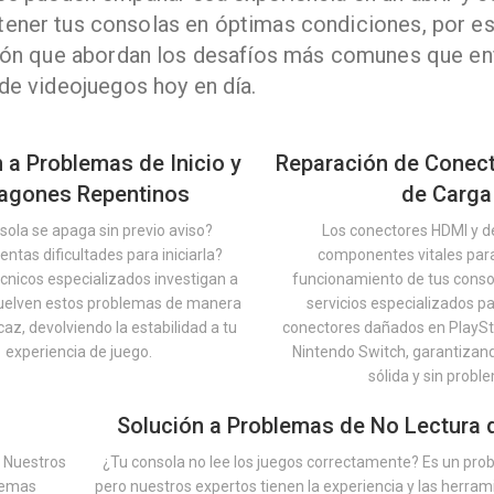
ntener tus consolas en óptimas condiciones, por 
ión que abordan los desafíos más comunes que enf
de videojuegos hoy en día.
 a Problemas de Inicio y
Reparación de Conec
agones Repentinos
de Carga
sola se apaga sin previo aviso?
Los conectores HDMI y d
ntas dificultades para iniciarla?
componentes vitales para
cnicos especializados investigan a
funcionamiento de tus cons
suelven estos problemas de manera
servicios especializados pa
icaz, devolviendo la estabilidad a tu
conectores dañados en PlaySt
experiencia de juego.
Nintendo Switch, garantizan
sólida y sin probl
Solución a Problemas de No Lectura
. Nuestros
¿Tu consola no lee los juegos correctamente? Es un pro
blemas
pero nuestros expertos tienen la experiencia y las herra