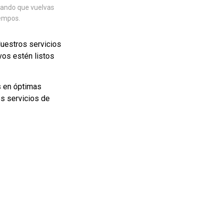
rando que vuelvas
iempos.
Nuestros servicios
vos estén listos
s en óptimas
s servicios de