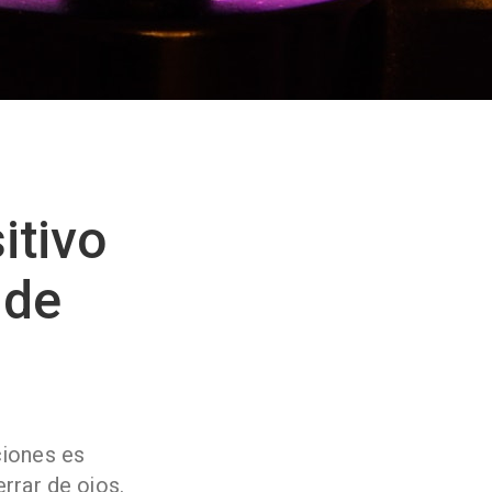
itivo
 de
ciones es
rrar de ojos.